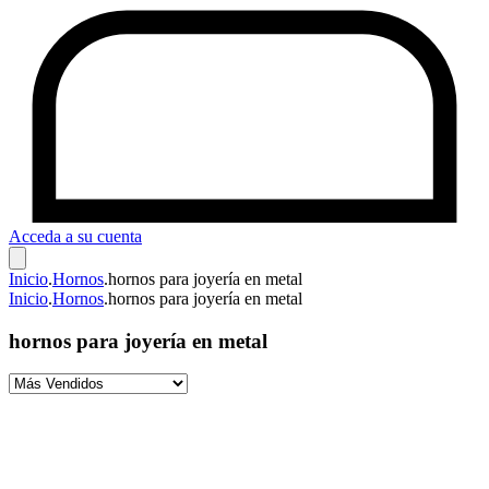
Acceda a su cuenta
Inicio
.
Hornos
.
hornos para joyería en metal
Inicio
.
Hornos
.
hornos para joyería en metal
hornos para joyería en metal