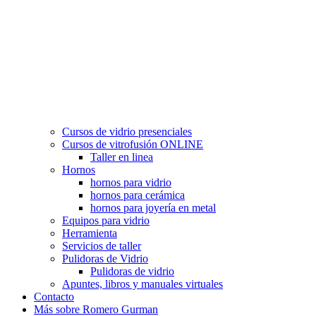
Cursos de vidrio presenciales
Cursos de vitrofusión ONLINE
Taller en linea
Hornos
hornos para vidrio
hornos para cerámica
hornos para joyería en metal
Equipos para vidrio
Herramienta
Servicios de taller
Pulidoras de Vidrio
Pulidoras de vidrio
Apuntes, libros y manuales virtuales
Contacto
Más sobre Romero Gurman