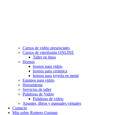
Cursos de vidrio presenciales
Cursos de vitrofusión ONLINE
Taller en linea
Hornos
hornos para vidrio
hornos para cerámica
hornos para joyería en metal
Equipos para vidrio
Herramienta
Servicios de taller
Pulidoras de Vidrio
Pulidoras de vidrio
Apuntes, libros y manuales virtuales
Contacto
Más sobre Romero Gurman